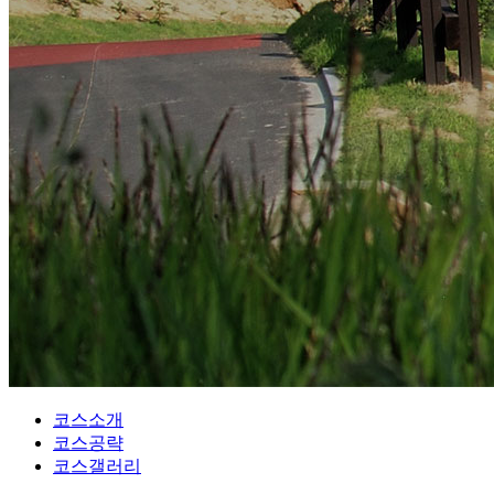
코스소개
코스공략
코스갤러리