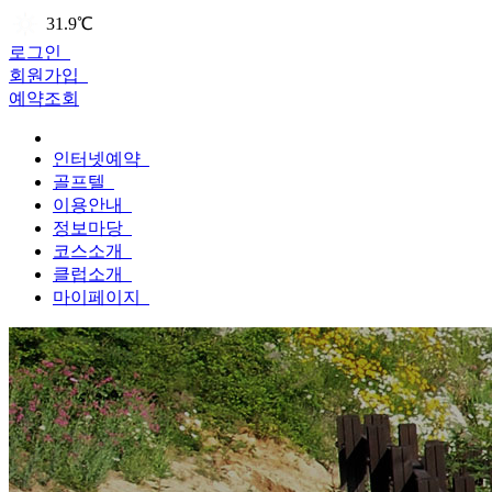
31.9℃
로그인
회원가입
예약조회
인터넷예약
골프텔
이용안내
정보마당
코스소개
클럽소개
마이페이지