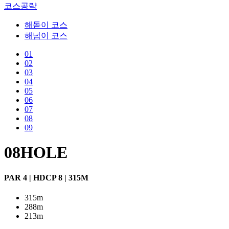
코스공략
해돋이 코스
해넘이 코스
01
02
03
04
05
06
07
08
09
08
HOLE
PAR 4
|
HDCP 8
|
315M
315m
288m
213m