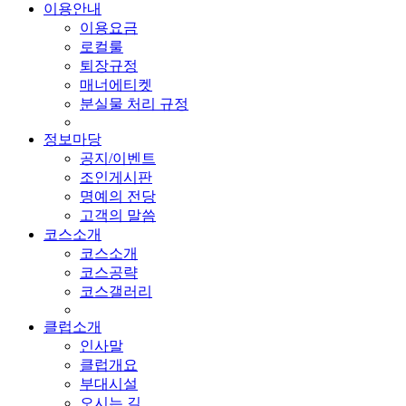
이용안내
이용요금
로컬룰
퇴장규정
매너에티켓
분실물 처리 규정
정보마당
공지/이벤트
조인게시판
명예의 전당
고객의 말씀
코스소개
코스소개
코스공략
코스갤러리
클럽소개
인사말
클럽개요
부대시설
오시는 길