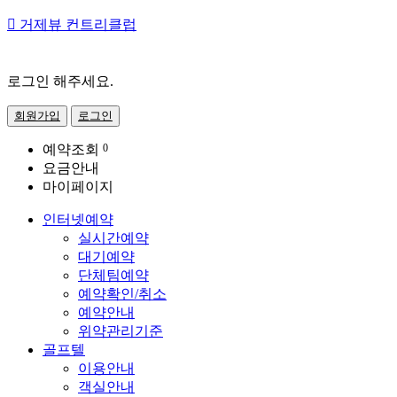

거제뷰 컨트리클럽
로그인 해주세요.
회원가입
로그인
예약조회
0
요금안내
마이페이지
인터넷예약
실시간예약
대기예약
단체팀예약
예약확인/취소
예약안내
위약관리기준
골프텔
이용안내
객실안내