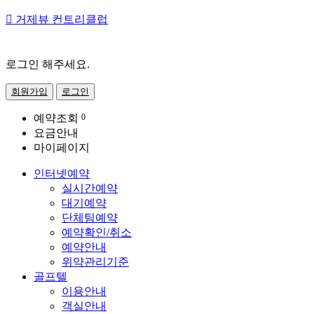

거제뷰 컨트리클럽
로그인 해주세요.
회원가입
로그인
예약조회
0
요금안내
마이페이지
인터넷예약
실시간예약
대기예약
단체팀예약
예약확인/취소
예약안내
위약관리기준
골프텔
이용안내
객실안내