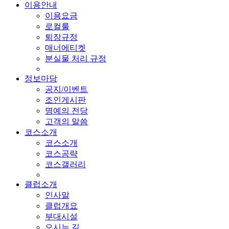
이용안내
이용요금
로컬룰
퇴장규정
매너에티켓
분실물 처리 규정
정보마당
공지/이벤트
조인게시판
명예의 전당
고객의 말씀
코스소개
코스소개
코스공략
코스갤러리
클럽소개
인사말
클럽개요
부대시설
오시는 길