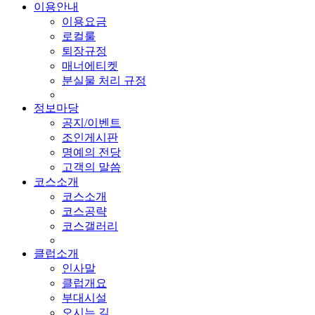
이용안내
이용요금
로컬룰
퇴장규정
매너에티켓
분실물 처리 규정
정보마당
공지/이벤트
조인게시판
명예의 전당
고객의 말씀
코스소개
코스소개
코스공략
코스갤러리
클럽소개
인사말
클럽개요
부대시설
오시는 길