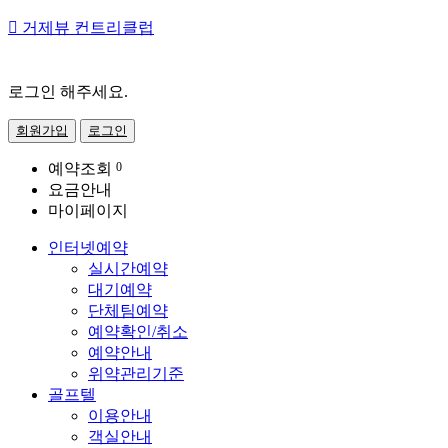

거제뷰 컨트리클럽
로그인 해주세요.
회원가입
로그인
예약조회
0
요금안내
마이페이지
인터넷예약
실시간예약
대기예약
단체팀예약
예약확인/취소
예약안내
위약관리기준
골프텔
이용안내
객실안내