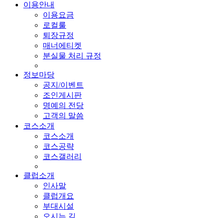
이용안내
이용요금
로컬룰
퇴장규정
매너에티켓
분실물 처리 규정
정보마당
공지/이벤트
조인게시판
명예의 전당
고객의 말씀
코스소개
코스소개
코스공략
코스갤러리
클럽소개
인사말
클럽개요
부대시설
오시는 길