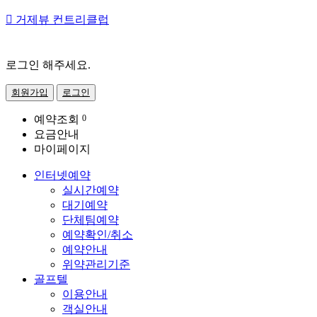

거제뷰 컨트리클럽
로그인 해주세요.
회원가입
로그인
예약조회
0
요금안내
마이페이지
인터넷예약
실시간예약
대기예약
단체팀예약
예약확인/취소
예약안내
위약관리기준
골프텔
이용안내
객실안내