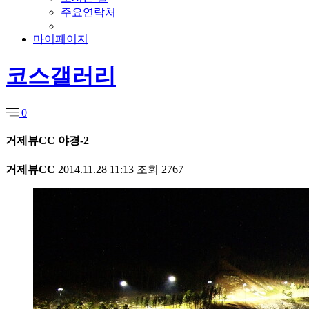
주요연락처
마이페이지
코스갤러리
0
거제뷰CC 야경-2
거제뷰CC
2014.11.28 11:13
조회
2767