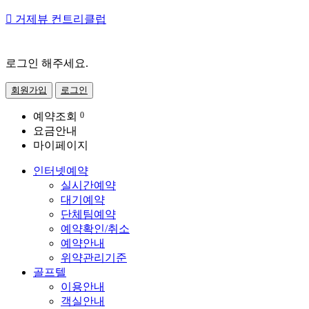

거제뷰 컨트리클럽
로그인 해주세요.
회원가입
로그인
예약조회
0
요금안내
마이페이지
인터넷예약
실시간예약
대기예약
단체팀예약
예약확인/취소
예약안내
위약관리기준
골프텔
이용안내
객실안내