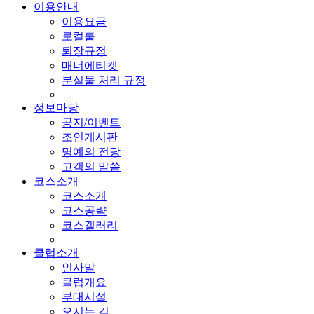
이용안내
이용요금
로컬룰
퇴장규정
매너에티켓
분실물 처리 규정
정보마당
공지/이벤트
조인게시판
명예의 전당
고객의 말씀
코스소개
코스소개
코스공략
코스갤러리
클럽소개
인사말
클럽개요
부대시설
오시는 길