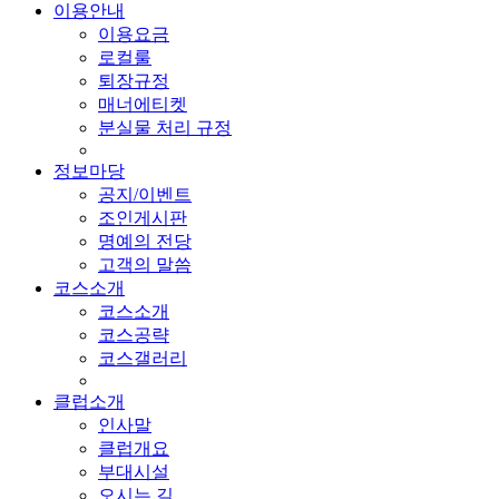
이용안내
이용요금
로컬룰
퇴장규정
매너에티켓
분실물 처리 규정
정보마당
공지/이벤트
조인게시판
명예의 전당
고객의 말씀
코스소개
코스소개
코스공략
코스갤러리
클럽소개
인사말
클럽개요
부대시설
오시는 길