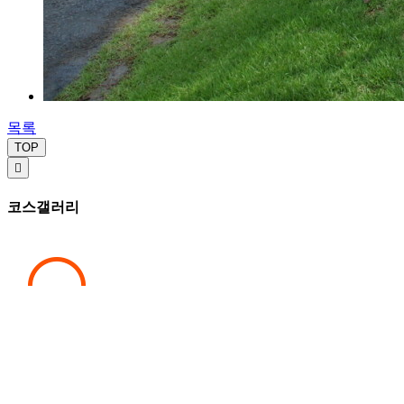
목록
TOP

코스갤러리