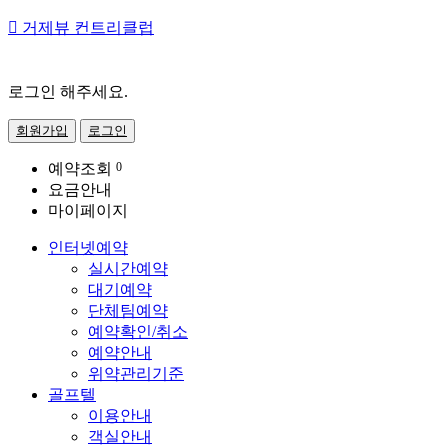

거제뷰 컨트리클럽
로그인 해주세요.
회원가입
로그인
예약조회
0
요금안내
마이페이지
인터넷예약
실시간예약
대기예약
단체팀예약
예약확인/취소
예약안내
위약관리기준
골프텔
이용안내
객실안내